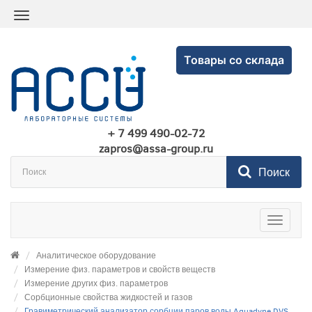
Товары со склада
+ 7 499 490-02-72
zapros@assa-group.ru
Поиск
Toggle
navigatio
Аналитическое оборудование
Измерение физ. параметров и свойств веществ
Измерение других физ. параметров
Сорбционные свойства жидкостей и газов
Гравиметрический анализатор сорбции паров воды Aquadyne DVS