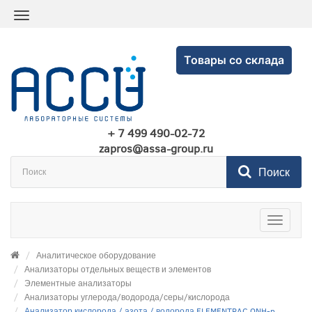
Товары со склада
+ 7 499 490-02-72
zapros@assa-group.ru
Поиск
Toggle
navigatio
Аналитическое оборудование
Анализаторы отдельных веществ и элементов
Элементные анализаторы
Анализаторы углерода/водорода/серы/кислорода
Анализатор кислорода / азота / водорода ELEMENTRAC ONH-p