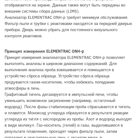
отображается на экране. Данные также могут быть переданы во
внешние системы сбора данных (LIMS).
Анализатор ELEMENTRAC ONH-p требует минимум обслуживания.
Фильтр пыли и трубки с реактивами находятся за передней дверью
прибора. Дверь можно убрать для постоянного визуального
контроля реактивов.
Принцип измерения ELEMENTRAC ONH-p
Принцип измерения анализатора ELEMENTRAC ONH-p позволяет
выполнять анализы в широком диапазоне содержаний. Для
выполнения анализа проба взвешивается и помещается в
устройство сброса образца. Устройство сброса образца
продувается газом-носителем, чтобы избежать попадание
атмосферы в печь.
Графитовый тигель дегазируется в импульсной печи, чтобы
уменьшить возможное загрязнение (например, остаточный
водород). После фазы стабилизации проба сбрасывается в тигель
и плавится. Моноксид углерода образуется в результате реакции
углерода из тигля с кислородом из пробы. Азот и водород выходят
в виде молекул. Газ-носитель (гелий) и газы, выделившиеся в
результате плавления, проходят через фильтр пыли, затем
попадают в окислительную печь с оксидом меди, в