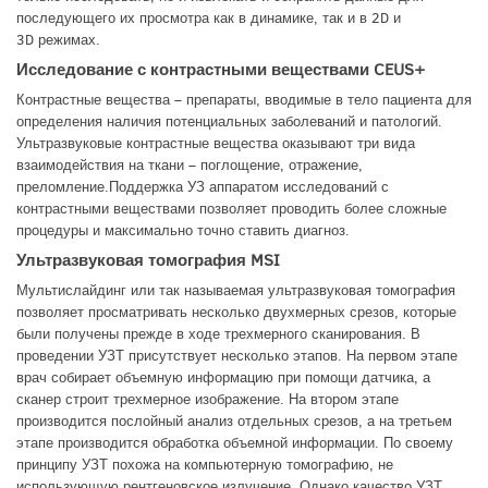
последующего их просмотра как в динамике, так и в 2D и
3D режимах.
Исследование с контрастными веществами CEUS+
Контрастные вещества – препараты, вводимые в тело пациента для
определения наличия потенциальных заболеваний и патологий.
Ультразвуковые контрастные вещества оказывают три вида
взаимодействия на ткани – поглощение, отражение,
преломление.Поддержка УЗ аппаратом исследований с
контрастными веществами позволяет проводить более сложные
процедуры и максимально точно ставить диагноз.
Ультразвуковая томография MSI
Мультислайдинг или так называемая ультразвуковая томография
позволяет просматривать несколько двухмерных срезов, которые
были получены прежде в ходе трехмерного сканирования. В
проведении УЗТ присутствует несколько этапов. На первом этапе
врач собирает объемную информацию при помощи датчика, а
сканер строит трехмерное изображение. На втором этапе
производится послойный анализ отдельных срезов, а на третьем
этапе производится обработка объемной информации. По своему
принципу УЗТ похожа на компьютерную томографию, не
использующую рентгеновское излучение. Однако качество УЗТ