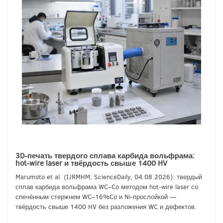
3D-печать твердого сплава карбида вольфрама:
hot-wire laser и твёрдость свыше 1400 HV
Marumoto et al. (IJRMHM; ScienceDaily, 04.08.2026): твердый
сплав карбида вольфрама WC–Co методом hot-wire laser со
спечённым стержнем WC–16%Co и Ni-прослойкой —
твёрдость свыше 1400 HV без разложения WC и дефектов.